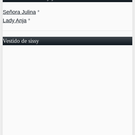
*
Señora Julina
*
Lady Anja
Vestido de sissy