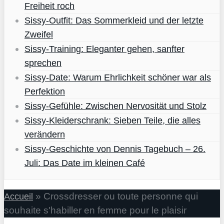
Freiheit roch
Sissy-Outfit: Das Sommerkleid und der letzte
Zweifel
Sissy-Training: Eleganter gehen, sanfter
sprechen
Sissy-Date: Warum Ehrlichkeit schöner war als
Perfektion
Sissy-Gefühle: Zwischen Nervosität und Stolz
Sissy-Kleiderschrank: Sieben Teile, die alles
verändern
Sissy-Geschichte von Dennis Tagebuch – 26.
Juli: Das Date im kleinen Café
»
Crossdresser ou toute personne qui
Accueil
souhaite s'habiller en femme pour le plaisir