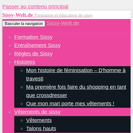
Passer au contenu principal
Sissy-Welt.de
Formation et éducation de sissy
Sissy-Welt.de
Basculer la navigation
Formation Sissy
Entraînement Sissy
Règles de Sissy
Histoires
Mon histoire de féminisation – D'homme à
travesti
Ma première fois faire du shopping en tant
que crossdresser
Que mon mari porte mes vêtements !
Vêtements de sissy
Vêtements
Talons hauts