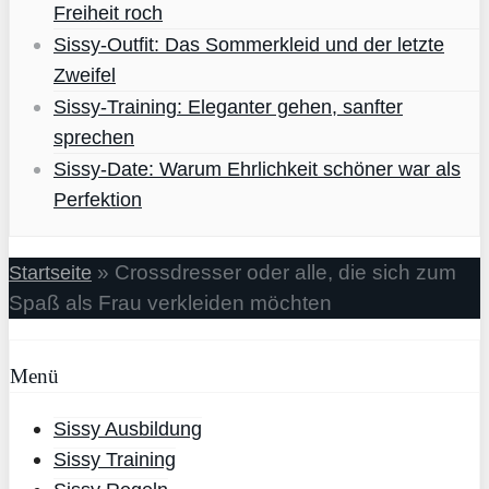
Freiheit roch
Sissy-Outfit: Das Sommerkleid und der letzte
Zweifel
Sissy-Training: Eleganter gehen, sanfter
sprechen
Sissy-Date: Warum Ehrlichkeit schöner war als
Perfektion
»
Crossdresser oder alle, die sich zum
Startseite
Spaß als Frau verkleiden möchten
Menü
Sissy Ausbildung
Sissy Training