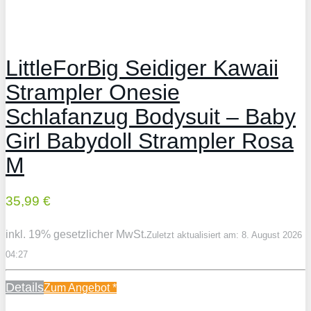
LittleForBig Seidiger Kawaii
Strampler Onesie
Schlafanzug Bodysuit – Baby
Girl Babydoll Strampler Rosa
M
35,99 €
inkl. 19% gesetzlicher MwSt.
Zuletzt aktualisiert am: 8. August 2026
04:27
Details
Zum Angebot
*