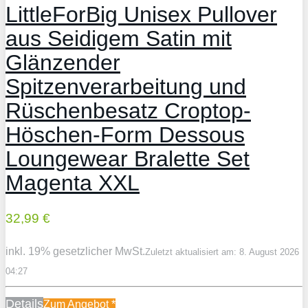
LittleForBig Unisex Pullover
aus Seidigem Satin mit
Glänzender
Spitzenverarbeitung und
Rüschenbesatz Croptop-
Höschen-Form Dessous
Loungewear Bralette Set
Magenta XXL
32,99 €
inkl. 19% gesetzlicher MwSt.
Zuletzt aktualisiert am: 8. August 2026
04:27
Details
Zum Angebot
*