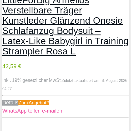
Verstellbare Träger
Kunstleder Glänzend Onesie
Schlafanzug Bodysuit –
Latex-Like Babygirl in Training
Strampler Rosa L
42,59 €
inkl. 19% gesetzlicher MwSt.
Zuletzt aktualisiert am: 8. August 2026
04:27
Details
Zum Angebot
*
WhatsApp
teilen
e-mailen