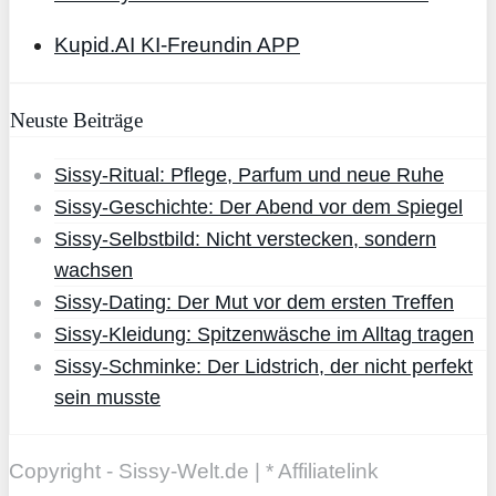
Kupid.AI KI-Freundin APP
Neuste Beiträge
Sissy-Ritual: Pflege, Parfum und neue Ruhe
Sissy-Geschichte: Der Abend vor dem Spiegel
Sissy-Selbstbild: Nicht verstecken, sondern
wachsen
Sissy-Dating: Der Mut vor dem ersten Treffen
Sissy-Kleidung: Spitzenwäsche im Alltag tragen
Sissy-Schminke: Der Lidstrich, der nicht perfekt
sein musste
Copyright - Sissy-Welt.de | * Affiliatelink