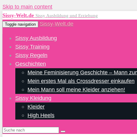
Skip to main content
Sissy-Welt.de
Sissy Ausbildung und Erziehung
Sissy-Welt.de
Toggle navigation
Sissy Ausbildung
Sissy Training
Sissy Regeln
Geschichten
Meine Feminisierung Geschichte – Mann zu
Mein erstes Mal als Crossdresser einkaufen
Mein Mann soll meine Kleider anziehen!
Sissy Kleidung
Kleider
High Heels