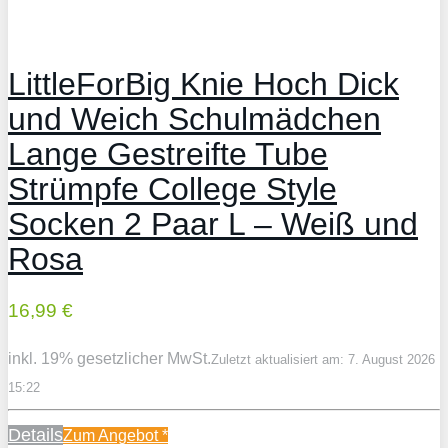
LittleForBig Knie Hoch Dick
und Weich Schulmädchen
Lange Gestreifte Tube
Strümpfe College Style
Socken 2 Paar L – Weiß und
Rosa
16,99 €
inkl. 19% gesetzlicher MwSt.
Zuletzt aktualisiert am: 7. August 2026
15:22
Details
Zum Angebot
*