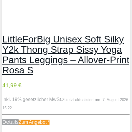
LittleForBig Unisex Soft Silky
Y2k Thong Strap Sissy Yoga
Pants Leggings – Allover-Print
Rosa S
41,99 €
inkl. 19% gesetzlicher MwSt.
Zuletzt aktualisiert am: 7. August 2026
15:22
Details
Zum Angebot
*