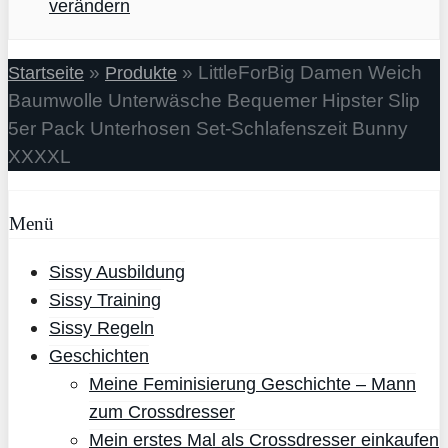
verändern
»
»
LittleForBig Damen Weich
Startseite
Produkte
Baumwolle Unterwäsche Bequemer Hipster Slip
5er Pack Unterhosen Set-Schlafenszeit Bunny
XXXXL
Menü
Sissy Ausbildung
Sissy Training
Sissy Regeln
Geschichten
Meine Feminisierung Geschichte – Mann
zum Crossdresser
Mein erstes Mal als Crossdresser einkaufen