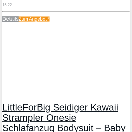
15:22
Details
Zum Angebot
*
LittleForBig Seidiger Kawaii
Strampler Onesie
Schlafanzug Bodysuit – Baby