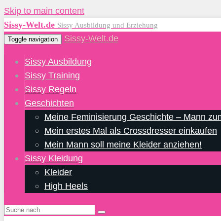
Skip to main content
Sissy-Welt.de
Sissy Ausbildung und Erziehung
Sissy-Welt.de
Toggle navigation
Sissy Ausbildung
Sissy Training
Sissy Regeln
Geschichten
Meine Feminisierung Geschichte – Mann zu
Mein erstes Mal als Crossdresser einkaufen
Mein Mann soll meine Kleider anziehen!
Sissy Kleidung
Kleider
High Heels